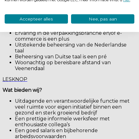
ontwikkeld: resultaatgerichtheid,
klantgerichtheid, ondernemerschap en
analytisch, coachend en communicatief
Accepteer alles
Nee, pas aan
vermogen
Kennis van Microsoft Dynamics NAV is een pré
Ervaring in de verpakkingsbranche en/of e-
commerce is een plus
Uitstekende beheersing van de Nederlandse
taal
Beheersing van Duitse taal is een pré
Woonachtig op bereisbare afstand van
Veenendaal
LESKNOP
Wat bieden wij?
Uitdagende en verantwoordelijke functie met
veel ruimte voor eigen initiatief binnen een
gezond en sterk groeiend bedrijf
Een prettige informele werksfeer met
enthousiaste collega’s
Een goed salaris en bijbehorende
arbeidsvoorwaarden