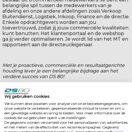
belangrijke spil tussen de medewerkers van je
afdeling en onze andere afdelingen zoals Verkoop
Buitendienst, Logistiek, Inkoop, Finance en de directie.
Enkele opdrachtgevers worden aan jou
toevertrouwd, zodat jij jouw commerciële kwaliteiten
kunt benutten. Het klantenportaal en de webshop
ga jij verder optimaliseren. Je wordt lid van het MT en
rapporteert aan de directeur/eigenaar.
Met je proactieve, commerciële en resultaatgerichte
houding lever je een belangrijke bijdrage aan het
verdere succes van DS 80!
Wij gebruiken cookies
Wat verwachten wij?
We kunnen deze plaatsen voor analyse van onze bezoekersgegevens, om
Afgeronde commerciële of logistieke HBO
onze website te verbeteren, gepersonaliseerde inhoud te tonen en om u
opleiding
een geweldige website-ervaring te bieden. Voor meer informatie over de
cookies die we gebruiken opent u de instellingen.
Aantoonbare leidinggevende ervaring met
De gegevens worden verzameld voor het personaliseren van advertenties
bijpassende resultaten
en het meten van de effectiviteit van reclamecampagnes. Gegevens
De volgende competenties zijn bij jou zeer goed
kunnen worden gedeeld met Google LLC, meer informatie vindt u
hier
.