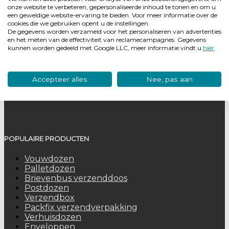
onze website te verbeteren, gepersonaliseerde inhoud te tonen en om u
Postbus 603
een geweldige website-ervaring te bieden. Voor meer informatie over de
3900 AP Veenendaal
cookies die we gebruiken opent u de instellingen.
KVK: Utrecht 3013 0592
De gegevens worden verzameld voor het personaliseren van advertenties
en het meten van de effectiviteit van reclamecampagnes. Gegevens
BTW nummer: NL8043 28 717 B01
kunnen worden gedeeld met Google LLC, meer informatie vindt u
hier
.
VOLG ONS OOK OP:
Accepteer alles
Nee, pas aan
POPULAIRE PRODUCTEN
Vouwdozen
Palletdozen
Brievenbus verzenddoos
Postdozen
Verzendbox
Packfix verzendverpakking
Verhuisdozen
Enveloppen