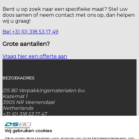
Bent u op zoek naar een specifieke maat? Stel uw
doos samen of neem contact met ons op, dan helpen
wij u graag!
Bel +31 (0) 318 53 17 49
Grote aantallen?
Vraag hier een offerte aan
BEZOEKADRES
DS 80 Verpakkingsmaterialen b.v.
Kazemat 1
3905 NR Veenendaal
Netherlands
+31 (0) 318 53 17 47
POSTADRES
Wij gebruiken cookies
DS 80 Verpakkingsmaterialen b.v.
We kunnen deze plaatsen voor analyse van onze bezoekersgegevens, om