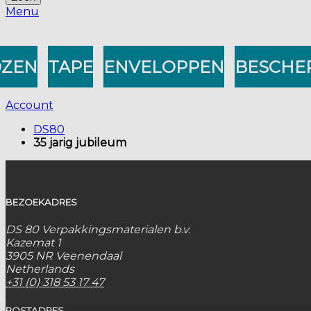
Menu
ZEN
TAPE
ENVELOPPEN
BESCHE
Account
DS80
35 jarig jubileum
BEZOEKADRES
DS 80 Verpakkingsmaterialen b.v.
Kazemat 1
3905 NR Veenendaal
Netherlands
+31 (0) 318 53 17 47
POSTADRES