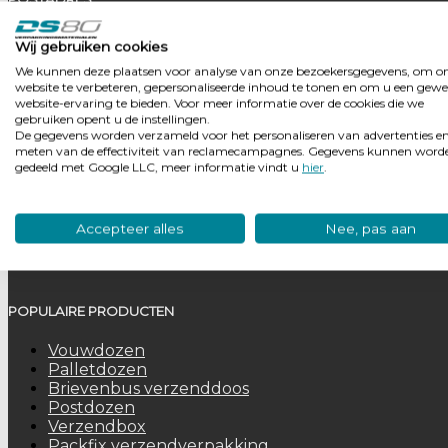
DS 80 Verpakkingsmaterialen b.v.
Wij gebruiken cookies
Postbus 603
We kunnen deze plaatsen voor analyse van onze bezoekersgegevens, om o
3900 AP Veenendaal
website te verbeteren, gepersonaliseerde inhoud te tonen en om u een gewe
KVK: Utrecht 3013 0592
website-ervaring te bieden. Voor meer informatie over de cookies die we
gebruiken opent u de instellingen.
BTW nummer: NL8043 28 717 B01
De gegevens worden verzameld voor het personaliseren van advertenties en
meten van de effectiviteit van reclamecampagnes. Gegevens kunnen word
gedeeld met Google LLC, meer informatie vindt u
hier
.
VOLG ONS OOK OP:
Accepteer alles
Nee, pas aan
POPULAIRE PRODUCTEN
Vouwdozen
Palletdozen
Brievenbus verzenddoos
Postdozen
Verzendbox
Packfix verzendverpakking