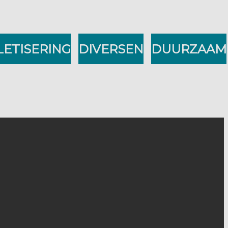
LETISERING
DIVERSEN
DUURZAAM